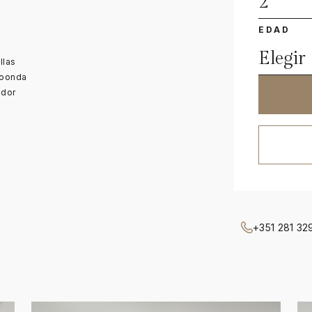
EDAD
Elegir
llas
roonda
dor
+351 281 32