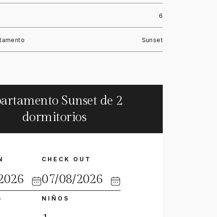
6
rtamento
Sunset
artamento Sunset de 2
dormitorios
N
CHECK OUT
S
NIÑOS