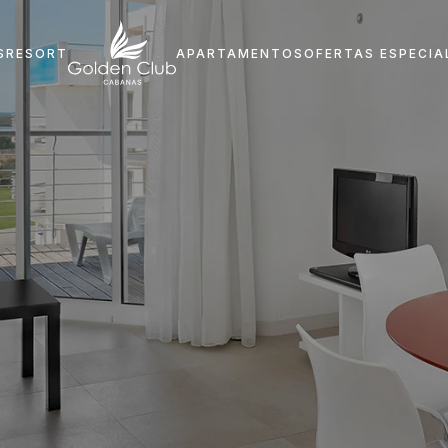
S
RESORT
APARTAMENTOS
OFERTAS ESPECIA
Inicio
Dónde Estamos
Resort
Apartamentos
Qué hacer
Ofertas especiales
Información Importante
Programa StayGolden
Blog
Ofertas de empleo