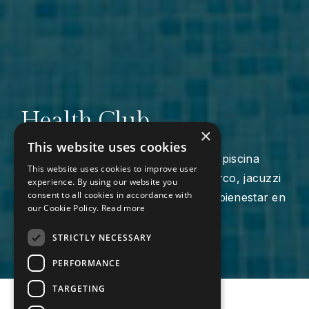
Health Club
×
This website uses cookies
Disfrute de nuestro Health Club con piscina
This website uses cookies to improve user
cubierta climatizada, sauna, baño turco, jacuzzi
experience. By using our website you
consent to all cookies in accordance with
y gimnasio: un completo espacio de bienestar en
our Cookie Policy.
Read more
el corazón de la Ría Formosa.
STRICTLY NECESSARY
PERFORMANCE
TARGETING