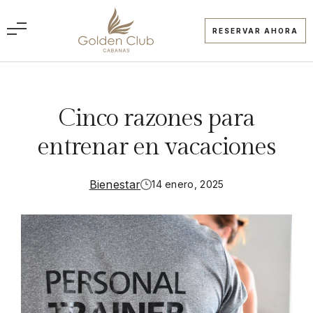
Saltar
al
RESERVAR AHORA
ES
contenido
Inicio
Cinco razones para
Dónde Estamos
entrenar en vacaciones
Resort
Apartamentos
Qué hacer
Bienestar
14 enero, 2025
Ofertas especiales
Información Importante
Programa StayGolden
Blog
Ofertas de empleo