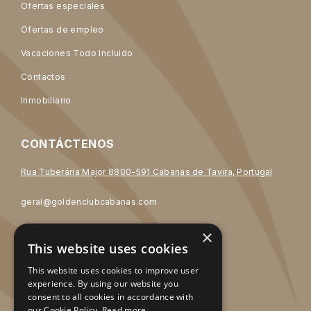
Ofertas especiales
Ofertas de empleo
Vacaciones Todo Incluido
Contactos
Inmobiliario
CONTÁCTENOS
Rua Tuberária Major 8800-591 Cabanas de Tavira, Portugal
geral@goldenclubcabanas.com
×
+351 281 329 800
This website uses cookies
* Llamada a red fija nacional
This website uses cookies to improve user
experience. By using our website you
SOCIAL MEDIA
consent to all cookies in accordance with
our Cookie Policy.
Read more