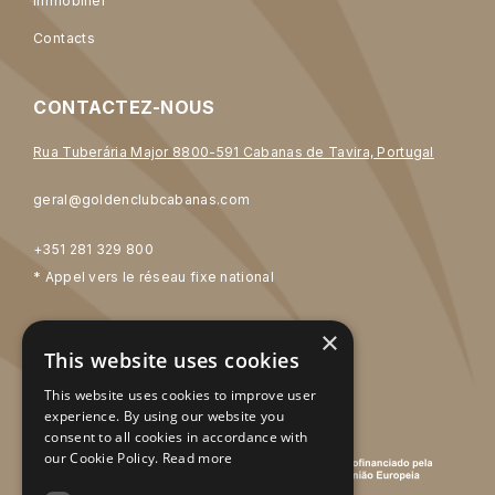
Immobilier
Contacts
CONTACTEZ-NOUS
Rua Tuberária Major 8800-591 Cabanas de Tavira, Portugal
geral@goldenclubcabanas.com
+351 281 329 800
* Appel vers le réseau fixe national
×
SOCIAL MEDIA
This website uses cookies
This website uses cookies to improve user
experience. By using our website you
consent to all cookies in accordance with
our Cookie Policy.
Read more