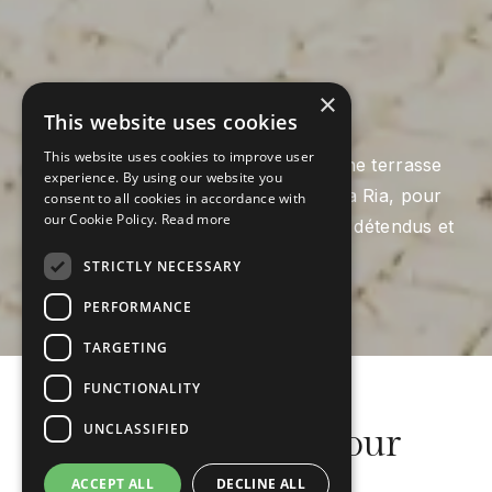
Restaurant Ria
×
This website uses cookies
This website uses cookies to improve user
Un espace clair et lumineux, avec une terrasse
experience. By using our website you
ouverte donnant sur le paysage de la Ria, pour
consent to all cookies in accordance with
our Cookie Policy.
Read more
des déjeuners tranquilles, des dîners détendus et
des toasts au coucher du soleil.
STRICTLY NECESSARY
PERFORMANCE
TARGETING
FUNCTIONALITY
UNCLASSIFIED
Le cadre idéal pour
savourer
ACCEPT ALL
DECLINE ALL