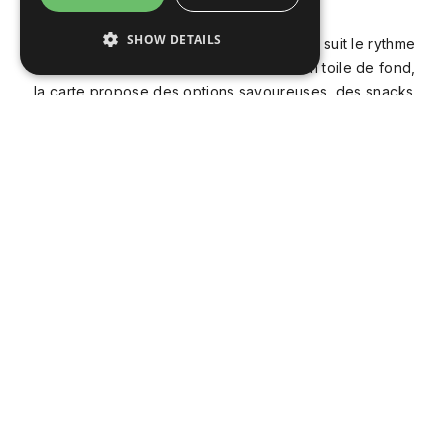
SHOW DETAILS
Du premier café à la fin de la journée, Ria suit le rythme
de vos vacances. Avec la Ria Formosa en toile de fond,
la carte propose des options savoureuses, des snacks
à partager et des plats réconfortants, idéaux pour
profiter d’un repas en toute tranquillité.