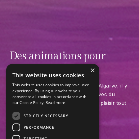
Des animations pour
toute la famille
×
This website uses cookies
This website uses cookies to improve user
Dans notre hôtel avec animation en Algarve, il y
experience. By using our website you
a des activités pour tout le monde, avec du
consent to all cookies in accordance with
sport, de la musique et beaucoup de plaisir tout
our Cookie Policy.
Read more
au long de l’année.
STRICTLY NECESSARY
PERFORMANCE
TARGETING