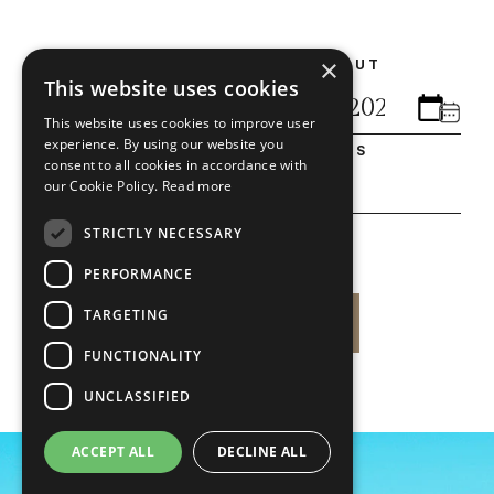
×
CHECK IN
CHECK OUT
This website uses cookies
This website uses cookies to improve user
experience. By using our website you
ADULTOS
CRIANÇAS
consent to all cookies in accordance with
our Cookie Policy.
Read more
IDADE
STRICTLY NECESSARY
Escolher
PERFORMANCE
TARGETING
VER DISPONIBILIDADE
FUNCTIONALITY
UNCLASSIFIED
ACCEPT ALL
DECLINE ALL