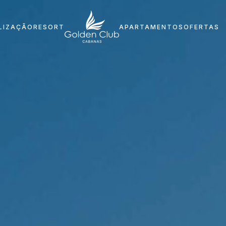
LIZAÇÃO
RESORT
APARTAMENTOS
OFERTAS
Home
Localização
Resort
Apartamentos
O que Fazer
Ofertas Especiais
Programa StayGolden
Festas de aniversário
Blog
Carreiras
Informações Importantes