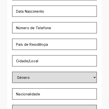
Data
MM
Nascimento
slash
Número
DD
de
slash
Telefone
YYYY
País
de
Residênçia
Cidade/Local
Género
Nacionalidade
Educação