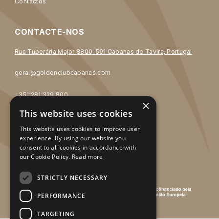
Contactos
CONTACTE-NOS
Rua Tuberária Major 8800-591 Cabanas de Tavira, Portugal
geral@goldenclubcabanas.com
+351 281 329 800
×
* Chamada para rede fixa nacional
This website uses cookies
This website uses cookies to improve user
SOCIAL MEDIA
experience. By using our website you
consent to all cookies in accordance with
our Cookie Policy.
Read more
STRICTLY NECESSARY
PERFORMANCE
TARGETING